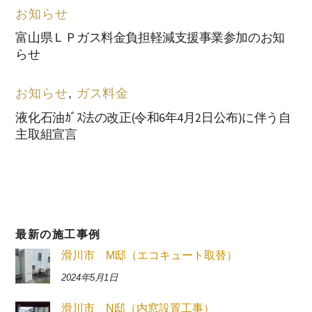
お知らせ
富山県ＬＰガス料金負担軽減支援事業参加のお知
らせ
お知らせ
,
ガス料金
液化⽯油ｶﾞｽ法の改正(令和6年4⽉2⽇公布)に伴う自
主取組宣⾔
最新の施工事例
滑川市 M邸（エコキュート取替）
2024年5月1日
滑川市 N邸（内窓設置工事）