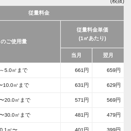
(税抜)
従量料金
従量料金単価
(1㎥あたり)
月のご使用量
当月
翌月
㎥～5.0㎥まで
661円
659円
〜10.0㎥まで
631円
629円
㎥〜20.0㎥まで
571円
569円
㎥〜30.0㎥まで
481円
479円
30.1㎥〜
401円
399円