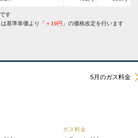
金です
月は基準単価より「
＋19
円
」の価格改定を行います
5月のガス料金
ガス料金