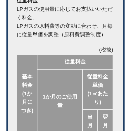
従量料金
LPガスの使用量に応じてお支払いいただ
く料金。
LPガスの原料費等の変動に合わせ、月毎
に従量単価を調整（原料費調整制度）
(税抜)
従量料金
基本
従量料金
料金
単価
(1か
(1㎥あた
1か月のご使用
月に
り)
量
つき)
当
翌
月
月