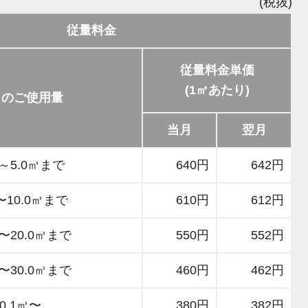
(税抜)
従量料金
従量料金単価
(1㎥あたり)
月のご使用量
当月
翌月
㎥～5.0㎥まで
640円
642円
〜10.0㎥まで
610円
612円
㎥〜20.0㎥まで
550円
552円
㎥〜30.0㎥まで
460円
462円
30.1㎥〜
380円
382円