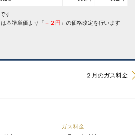
金です
月は基準単価より「
＋２
円
」の価格改定を行います
２月のガス料金
ガス料金